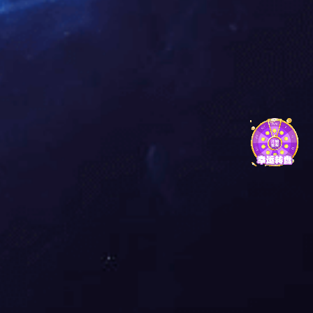
新闻播报
公司服务
找到
必一运动