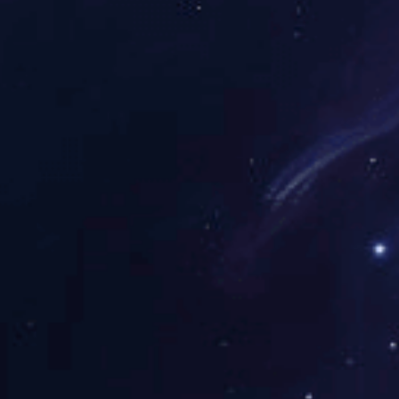
此外，深圳队还十分注重年轻球员的发展。
通过这种“师徒制”的方式，加速年轻球员
能进一步增强整个球队实力。
再者，在比赛过程中，每位选手都有明确分
有些则在防守上游刃有余，这种合理分工使
策略，有效提升胜率。
3、心理素质决定胜负
心理素质是竞技体育中的关键因素之一，而
理辅导人员，为运动员提供系统化的心理培
下，他们能够保持冷静并做出正确决策，这
此外，教练组会定期组织模拟比赛，让运动
有效减少了真正比赛时因紧张而产生的不适
础，那么心理素质就是锦上添花，是赢得比
最后，在重大赛事前，教练组还会进行心理
不安情绪。这种人性化管理方式，让每位运