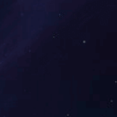
保障，无不显示出这支球队在各个方面所付出的努