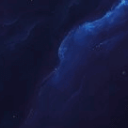
勤保障体系。深圳乒乓球队注重从饮食、训练设施
位支持。营养师会根据每位选手不同需求制定科学
身体状态。
入资金改善场馆条件，引进先进设备，为运动员创
专业教练进行指导，提高整体技艺水平，这样无疑
员随时待命，对伤病进行及时处理，并制定预防措
层对于成绩与健康同样重视，为运动员保驾护航，
。
以看出深圳乒乓球队以91分稳居冠军赛积分榜首
，也源自于整个团队协作及其背后的支持体系。从