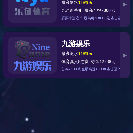
分稳居冠军赛积分榜首
分稳居积分榜首位，展现了其强劲的实力和深厚的团
术的精湛与稳定，也体现了教练团队在战术安排和
面都表现得淋漓尽致，从比赛策略、选手状态到后
得他们能够顺利击败对手，稳步向前。接下来的内
能以这样的优异表现领跑积分榜，包括团队协作、