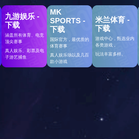
，首先得益于其优秀的团队协作能力。队员之间相
执行更加高效。在训练中，他们通过多种形式的团
种良好的氛围为比赛时的默契打下了基础。
视。通过定期组织战术讨论会，让每位队员参与到
执行力度。同时，教练还注重培养队员之间的竞争
出游或聚餐，加强队员间的人际关系。这种非正式
厚友谊，从而在比赛中能够更加心无旁骛地为彼此
人技术水平也是他们稳居积分榜首位的重要原因。
择那些具备扎实基本功和良好竞技状态的人才加
练，不断提高球员们的综合素质。