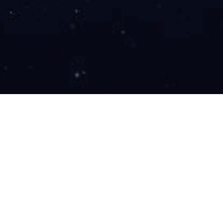
导航
网站地图
知道
必一运动官网
SiteMap
成功案例
新闻播报
公司服务
找到
必一运动