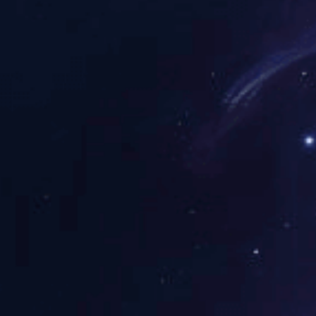
种科学合理的方法使得队伍在比赛中能快速
此外，团队内每位成员都参与到战术讨论中
度。这种全员参与的模式不仅提高了技战术
好基础。
3、对其他球队的启示
武汉网球队荣获第三名，无疑给其他地区和
队要想取得成功，需要长远规划与系统性训
其次，其注重团队合作与沟通的重要性值得
契且团结一致的团队往往能发挥出超乎想象