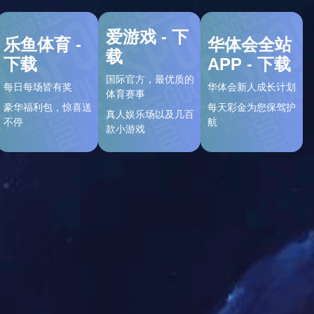
军赛积分榜首位展现强劲实
力
2026-02-01
武汉网球队荣登网球战术排
行榜第三名引发热议
2026-01-31
杭州羽毛球队与深圳羽毛球
队赛后复盘力量对决的深度
分析与启示
2026-01-30
成都篮球队运营分析：成功
经验与教训的深度探讨
2026-01-20