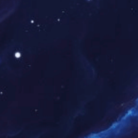
适应各种局面。
，使得每个人都了解整体战略，从而增强配合默契
水平，也增加了团队凝聚力，为今后的比赛打下良
俱乐部带来了不少启示。首先，他们证明了一支球
练，而不仅仅是单纯依赖天赋与运气。
其他俱乐部学习。在现代篮球比赛中，一个高度默
的实力，因此，加强内部交流与磨合尤为重要。