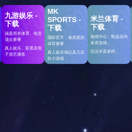
程
支年轻而充满活力的队伍，在初期的发展中经历了诸
断努力，该队逐渐形成了一套适合自身特点的训练
练和运动员，不断提升自身水平。在国内赛事中，
比赛积累了丰富经验。同时，地方政府和体育部门
化的平台。
别是青少年培训体系日趋完善，使得更多有潜力的
作用下，武汉网球队在全国乃至国际舞台上的表现
素之一。对于任何一支队伍而言，仅仅依靠传统技
，如何根据对手情况及时调整战术成为关键。
佳绩，与其坚持不懈地进行战术研究与创新密不可
，通过数据统计来制定具有针对性的比赛策略，这