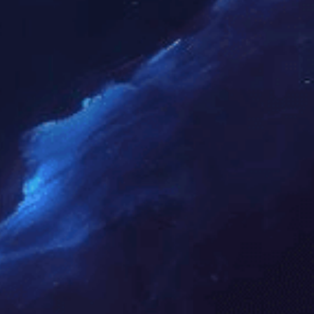
刘禅头像与足球明星的奇妙
结合揭示了哪些有趣的故事
和文化背景
2026-01-16
导航
知道
必一运动官网
成功案例