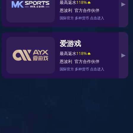
搜索
推荐文章
深圳乒乓球队以91分稳居冠