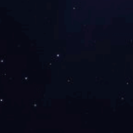
我，以此推动中国乃至世界级别竞技体育的
下一篇