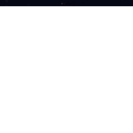
地址
山东省潍坊市奎文区胜利东
街4888号泰华领域1号楼
1661（住宅作为办公场所）
邮箱
chipped@mac.com
电话
19104198882