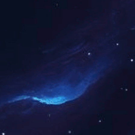
最后，对于青少年培养工作，各个俱乐部也
小打好基础培育出优秀人才，是实现长期发
国整体体育水平提升作出贡献。