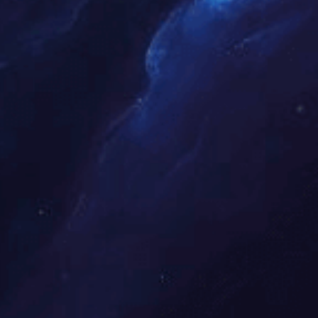
应当更加重视。正如武汉网球队所展示的一样，从
展的根本途径。这种以人为本的发展理念，将为中